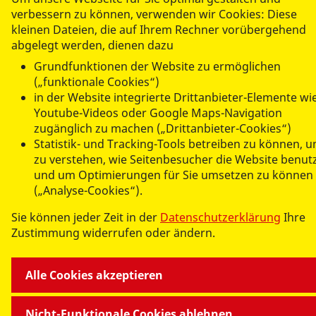
verbessern zu können, verwenden wir Cookies: Diese
kleinen Dateien, die auf Ihrem Rechner vorübergehend
ANGEBOTE
abgelegt werden, dienen dazu
Grundfunktionen der Website zu ermöglichen
(„funktionale Cookies“)
ASJ IN MV
in der Website integrierte Drittanbieter-Elemente wi
Youtube-Videos oder Google Maps-Navigation
SEMINARE
zugänglich zu machen („Drittanbieter-Cookies“)
Statistik- und Tracking-Tools betreiben zu können, 
zu verstehen, wie Seitenbesucher die Website benut
und um Optimierungen für Sie umsetzen zu können
(„Analyse-Cookies“).
Sie können jeder Zeit in der
Datenschutzerklärung
Ihre
Zustimmung widerrufen oder ändern.
© 2026 ASJ Mecklenburg-Vorpommern
Impressum
Alle Cookies akzeptieren
Datenschutz
Teilnahmebedingungen
Nicht-Funktionale Cookies ablehnen