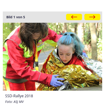
Galerie
Bild 1 von 5
SSD-Rallye 2018
SSD-Rallye 2017
Foto: ASJ MV
Foto: ASJ MV