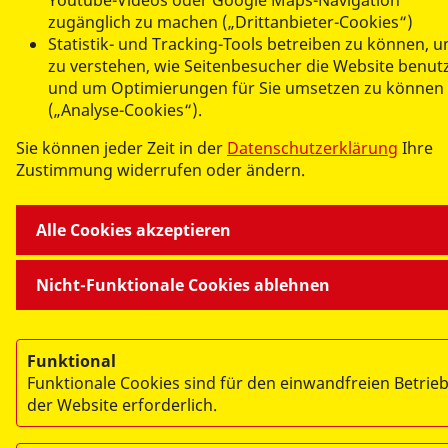
Youtube-Videos oder Google Maps-Navigation
zugänglich zu machen („Drittanbieter-Cookies“)
Statistik- und Tracking-Tools betreiben zu können, 
zu verstehen, wie Seitenbesucher die Website benut
und um Optimierungen für Sie umsetzen zu können
(„Analyse-Cookies“).
© 2026 ASJ Mecklenburg-Vorpommern
Impressum
Sie können jeder Zeit in der
Datenschutzerklärung
Ihre
Zustimmung widerrufen oder ändern.
Datenschutz
Teilnahmebedingungen
Alle Cookies akzeptieren
Nicht-Funktionale Cookies ablehnen
Funktional
Funktionale Cookies sind für den einwandfreien Betrie
der Website erforderlich.