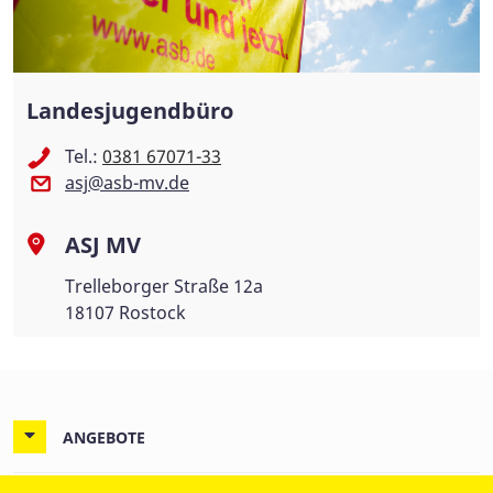
Landesjugendbüro
Tel.:
0381 67071-33
asj@asb-mv.de
ASJ MV
Trelleborger Straße 12a
18107 Rostock
ANGEBOTE