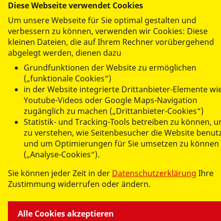
Diese Webseite verwendet Cookies
ASJ IN MV
Um unsere Webseite für Sie optimal gestalten und
verbessern zu können, verwenden wir Cookies: Diese
SEMINARE
kleinen Dateien, die auf Ihrem Rechner vorübergehend
abgelegt werden, dienen dazu
Grundfunktionen der Website zu ermöglichen
(„funktionale Cookies“)
in der Website integrierte Drittanbieter-Elemente wi
Youtube-Videos oder Google Maps-Navigation
zugänglich zu machen („Drittanbieter-Cookies“)
© 2026 ASJ Mecklenburg-Vorpommern
Statistik- und Tracking-Tools betreiben zu können, 
Impressum
zu verstehen, wie Seitenbesucher die Website benut
und um Optimierungen für Sie umsetzen zu können
Datenschutz
(„Analyse-Cookies“).
Teilnahmebedingungen
Sie können jeder Zeit in der
Datenschutzerklärung
Ihre
Zustimmung widerrufen oder ändern.
Alle Cookies akzeptieren